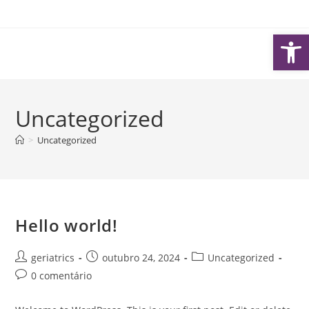
Ir
para
Ba
o
conteúdo
Uncategorized
>
Uncategorized
Hello world!
Autor
Post
Categoria
geriatrics
outubro 24, 2024
Uncategorized
do
publicado:
do
Comentários
0 comentário
post:
post:
do
post: