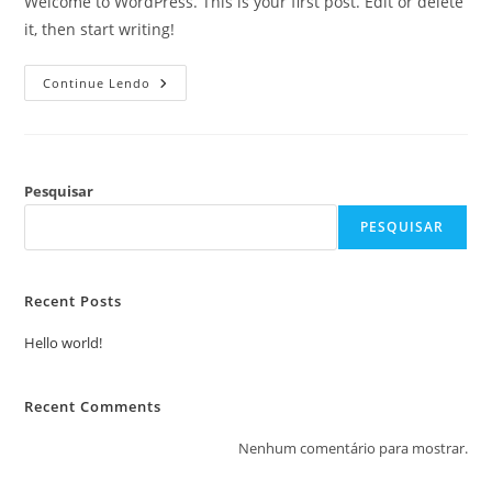
Welcome to WordPress. This is your first post. Edit or delete
it, then start writing!
Hello
Continue Lendo
World!
Pesquisar
PESQUISAR
Recent Posts
Hello world!
Recent Comments
Nenhum comentário para mostrar.